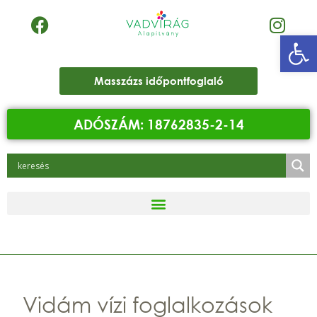
Eszk
Masszázs időpontfoglaló
ADÓSZÁM: 18762835-2-14
Vidám vízi foglalkozások