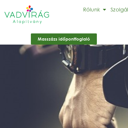
Rólunk
Szolgá
Masszázs időpontfoglaló