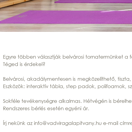
Teremb
Egyre többen választják belvárosi tornatermünket a f
Téged is érdekel?
érlés
Belvárosi, akadálymentesen is megközelíthető, tiszta, 
Eszközök: interaktív tábla, step padok, polifoamok, 
Sokféle tevékenységre alkalmas. Hétvégén is bérelhe
Rendszeres bérlés esetén egyéni ár.
Írj nekünk az info@vadviragalapitvany.hu e-mail címr