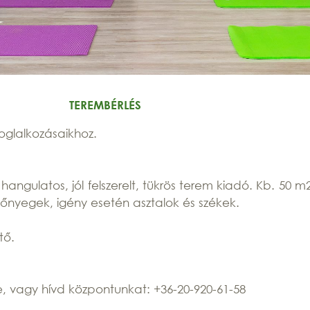
TEREMBÉRLÉS
oglalkozásaikhoz.
hangulatos, jól felszerelt, tükrös terem kiadó. Kb. 50 m
szőnyegek, igény esetén asztalok és székek.
tő.
e, vagy hívd központunkat: +36-20-920-61-58