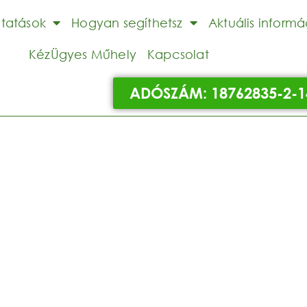
ltatások
Hogyan segíthetsz
Aktuális informá
KézÜgyes Műhely
Kapcsolat
ADÓSZÁM: 18762835-2-1