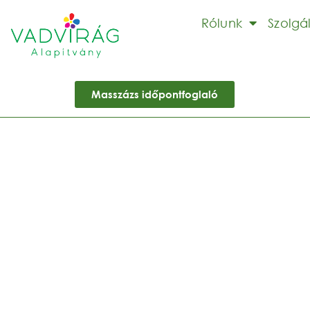
Rólunk
Szolgá
Masszázs időpontfoglaló