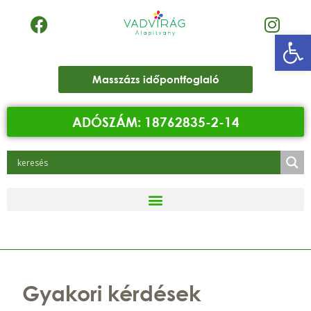
Eszk
Masszázs időpontfoglaló
ADÓSZÁM: 18762835-2-14
Gyakori kérdések