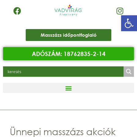
Eszk
Masszázs időpontfoglaló
ADÓSZÁM: 18762835-2-14
Ünnepi masszázs akciók