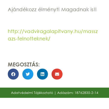
Ajándékozz élményt! Magadnak is!!
http://vadviragalapitvany.hu/massz
azs-felnotteknek/
MEGOSZTÁS:
Adatvédelmi Tájékoztató
| Adószám: 18762835-2-14