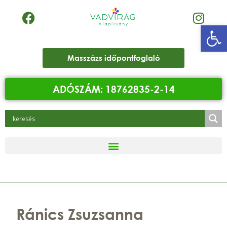
Eszk
Masszázs időpontfoglaló
ADÓSZÁM: 18762835-2-14
Ránics Zsuzsanna