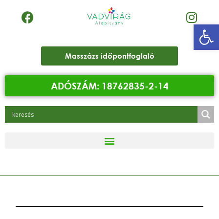
Eszk
Masszázs időpontfoglaló
ADÓSZÁM: 18762835-2-14