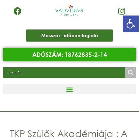
Eszk
Masszázs időpontfoglaló
ADÓSZÁM: 18762835-2-14
TKP Szülők Akadémiája : A