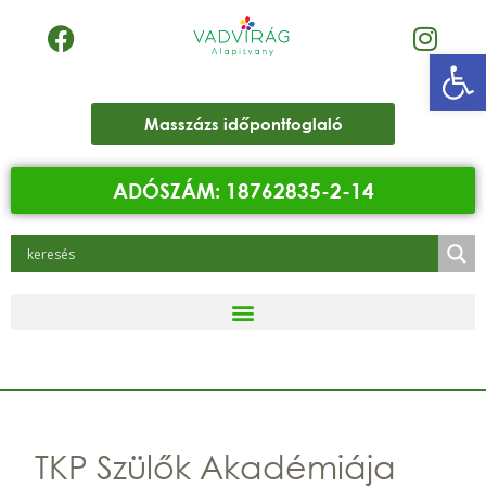
Eszk
Masszázs időpontfoglaló
ADÓSZÁM: 18762835-2-14
TKP Szülők Akadémiája