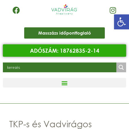
Eszk
Masszázs időpontfoglaló
ADÓSZÁM: 18762835-2-14
TKP-s és Vadvirágos