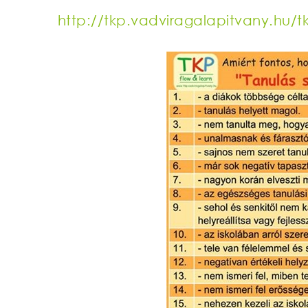
http://
tkp.vadviragalapitvany.hu/
t