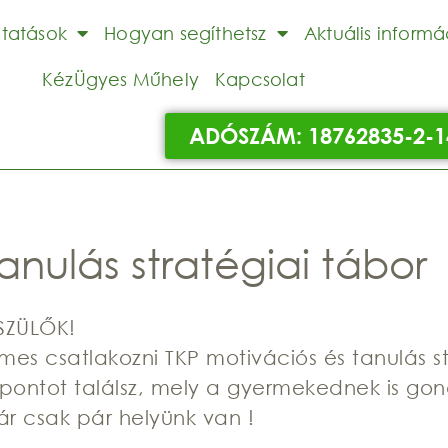
ltatások
Hogyan segíthetsz
Aktuális informá
KézÜgyes Műhely
Kapcsolat
ADÓSZÁM: 18762835-2-1
anulás stratégiai tábor
 SZÜLŐK!
es csatlakozni TKP motivációs és tanulás st
ontot találsz, mely a gyermekednek is gon
ár csak pár helyünk van !