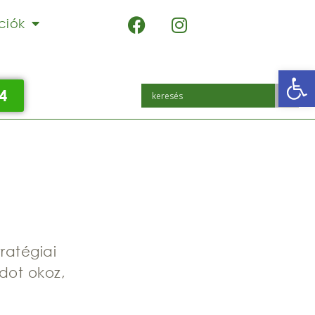
ciók
Eszk
4
ratégiai
dot okoz,