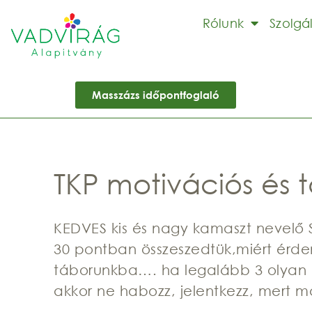
Rólunk
Szolgá
Masszázs időpontfoglaló
TKP motivációs és t
KEDVES kis és nagy kamaszt nevelő
30 pontban összeszedtük,miért érdem
táborunkba…. ha legalább 3 olyan p
akkor ne habozz, jelentkezz, mert m