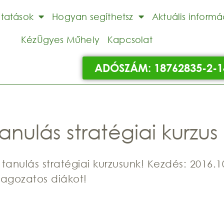
ltatások
Hogyan segíthetsz
Aktuális informá
KézÜgyes Műhely
Kapcsolat
ADÓSZÁM: 18762835-2-1
anulás stratégiai kurzus
anulás stratégiai kurzusunk! Kezdés: 2016.10
tagozatos diákot!