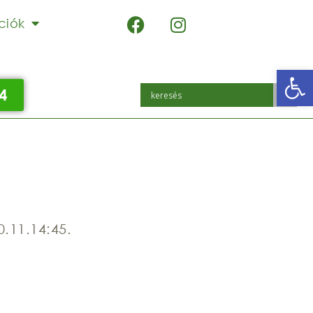
ciók
Eszk
4
.11.14:45.