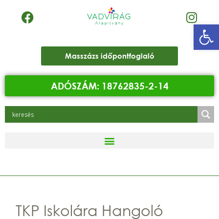
Eszk
Masszázs időpontfoglaló
ADÓSZÁM: 18762835-2-14
TKP Iskolára Hangoló