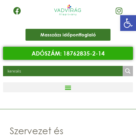
Eszk
Masszázs időpontfoglaló
ADÓSZÁM: 18762835-2-14
Szervezet és