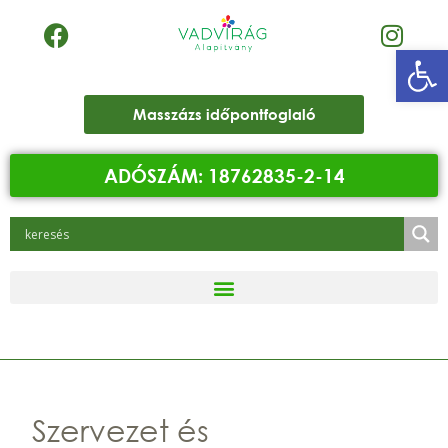
Eszk
Masszázs időpontfoglaló
ADÓSZÁM: 18762835-2-14
Szervezet és