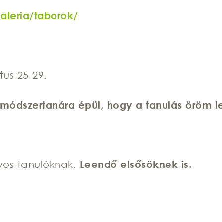
aleria/taborok/
us 25-29.
 módszertanára épül, hogy a tanulás öröm l
ályos tanulóknak.
Leendő elsősöknek is.