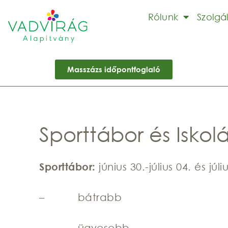
Rólunk
Szolgá
Masszázs időpontfoglaló
Sporttábor és Iskol
Sporttábor
:
június 30.-július 04. és júl
– bátrabb
– ügyesebb