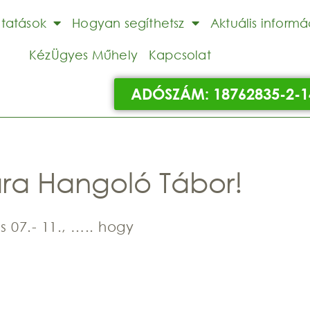
ltatások
Hogyan segíthetsz
Aktuális informá
KézÜgyes Műhely
Kapcsolat
ADÓSZÁM: 18762835-2-1
ára Hangoló Tábor!
ius 07.- 11., ….. hogy