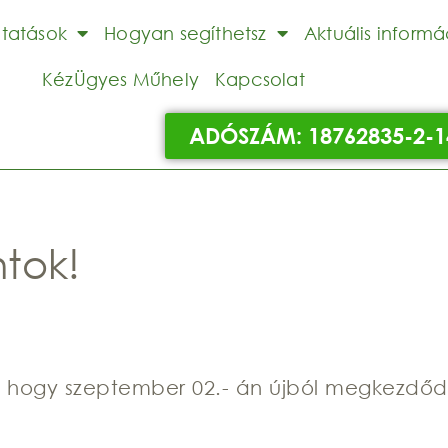
ltatások
Hogyan segíthetsz
Aktuális informá
KézÜgyes Műhely
Kapcsolat
ADÓSZÁM: 18762835-2-1
ntok!
 hogy szeptember 02.- án újból megkezdő