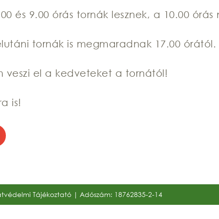
0 és 9.00 órás tornák lesznek, a 10.00 órás 
lutáni tornák is megmaradnak 17.00 órától.
 veszi el a kedveteket a tornától!
a is!
tvédelmi Tájékoztató
| Adószám: 18762835-2-14