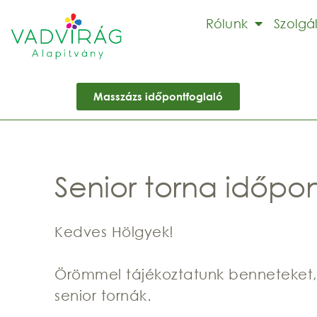
Rólunk
Szolgá
Masszázs időpontfoglaló
Senior torna időpo
Kedves Hölgyek!
Örömmel tájékoztatunk benneteket,
senior tornák.