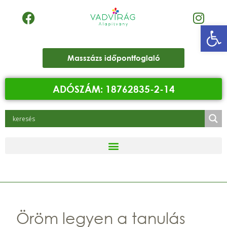
Eszk
Masszázs időpontfoglaló
ADÓSZÁM: 18762835-2-14
Öröm legyen a tanulás