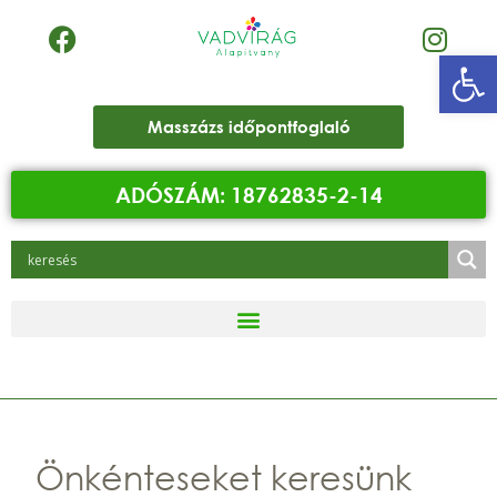
Eszk
Masszázs időpontfoglaló
ADÓSZÁM: 18762835-2-14
Önkénteseket keresünk