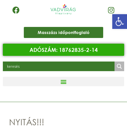
Eszk
Masszázs időpontfoglaló
ADÓSZÁM: 18762835-2-14
NYITÁS!!!