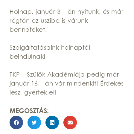
Holnap, január 3 – án nyitunk, és már
rögtön az usziba is várunk
benneteket!
Szolgáltatásaink holnaptól
beindulnak!
TKP – Szülők Akadémiája pedig már
január 16 – án vár mindenkit! Érdekes
lesz, gyertek el!
MEGOSZTÁS: