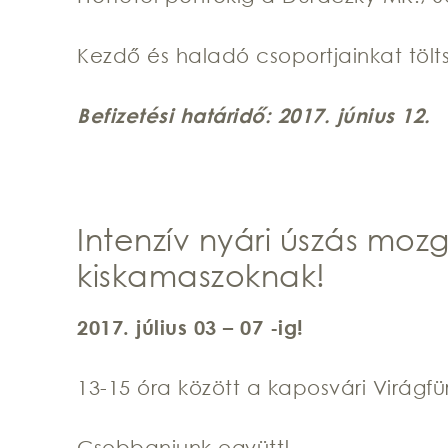
Kezdő és haladó csoportjainkat tölt
Befizetési határidő: 2017. június 12.
Intenzív nyári úszás mozg
kiskamaszoknak!
2017. július 03 – 07 -ig!
13-15 óra között a kaposvári Virágf
Csobbanjunk együtt!