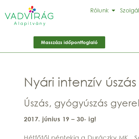
Rólunk
Szolgá
Masszázs időpontfoglaló
Nyári intenzív úszás
Úszás, gyógyúszás gyere
2017. június 19 – 30- ig!
Hétfőtől péntekig a Duráczky MK., S