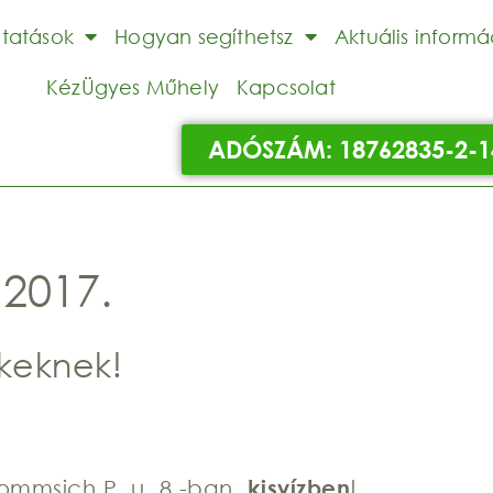
ltatások
Hogyan segíthetsz
Aktuális informá
KézÜgyes Műhely
Kapcsolat
ADÓSZÁM: 18762835-2-1
 2017.
keknek!
ommsich P. u. 8.-ban,
kisvízben
!