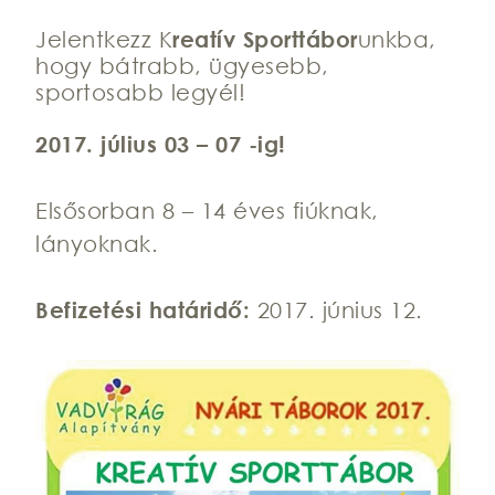
Jelentkezz K
reatív Sporttábor
unkba,
hogy bátrabb, ügyesebb,
sportosabb legyél!
2017. július 03 – 07 -ig!
Elsősorban 8 – 14 éves fiúknak,
lányoknak.
Befizetési határidő:
2017. június 12.