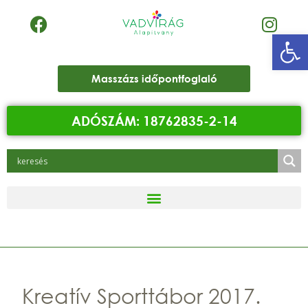
Eszk
Masszázs időpontfoglaló
ADÓSZÁM: 18762835-2-14
Kreatív Sporttábor 2017.