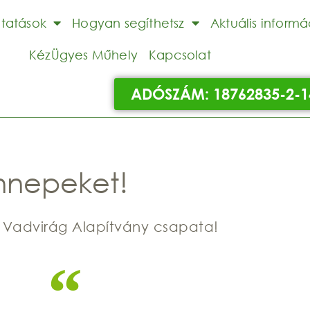
ltatások
Hogyan segíthetsz
Aktuális informá
KézÜgyes Műhely
Kapcsolat
ADÓSZÁM: 18762835-2-1
nnepeket!
 Vadvirág Alapítvány csapata!