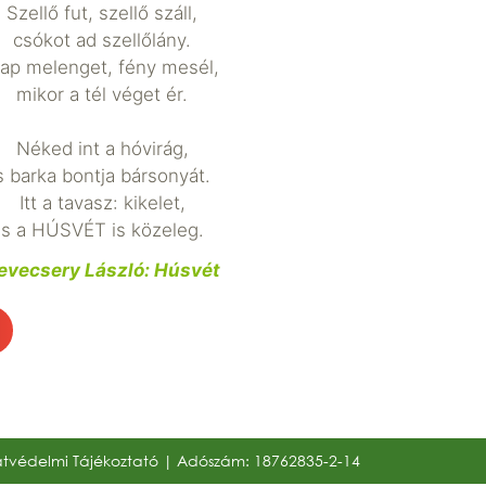
Szellő fut, szellő száll,
csókot ad szellőlány.
ap melenget, fény mesél,
mikor a tél véget ér.
Néked int a hóvirág,
s barka bontja bársonyát.
Itt a tavasz: kikelet,
s a HÚSVÉT is közeleg.
evecsery László: Húsvét
tvédelmi Tájékoztató
| Adószám: 18762835-2-14