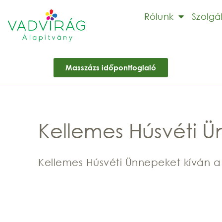
Rólunk
Szolgá
Masszázs időpontfoglaló
Kellemes Húsvéti Ü
Kellemes Húsvéti Ünnepeket kíván a