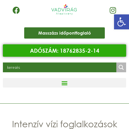
Eszk
Masszázs időpontfoglaló
ADÓSZÁM: 18762835-2-14
Intenzív vízi foglalkozások