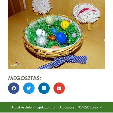
MEGOSZTÁS:
Adatvédelmi Tájékoztató
| Adószám: 18762835-2-14