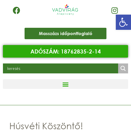
Eszk
Masszázs időpontfoglaló
ADÓSZÁM: 18762835-2-14
Húsvéti Köszöntő!