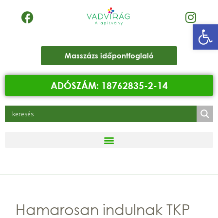
Eszk
Masszázs időpontfoglaló
ADÓSZÁM: 18762835-2-14
Hamarosan indulnak TKP