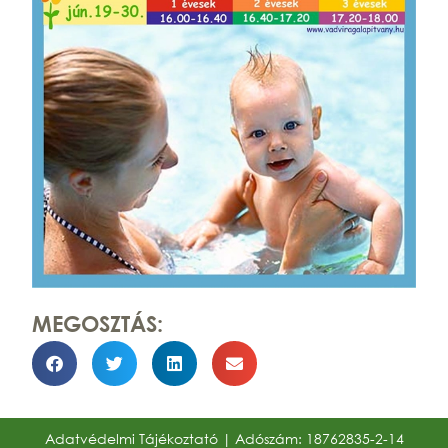
MEGOSZTÁS:
Adatvédelmi Tájékoztató
| Adószám: 18762835-2-14