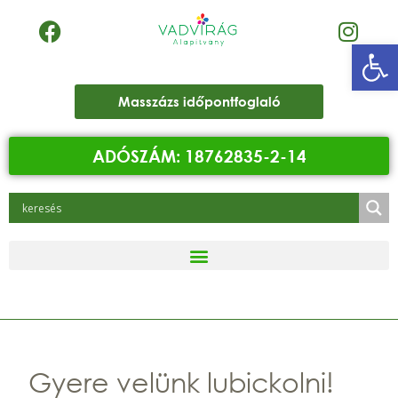
Eszk
Masszázs időpontfoglaló
ADÓSZÁM: 18762835-2-14
Gyere velünk lubickolni!