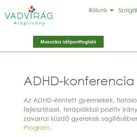
Rólunk
Szolgá
Masszázs időpontfoglaló
ADHD-konferencia
Az ADHD-érintett gyermekek, fiatal
fejlesztéssel, terápiákkal pozitív irá
zavarral küzdő gyerekek segítéséb
Program
.