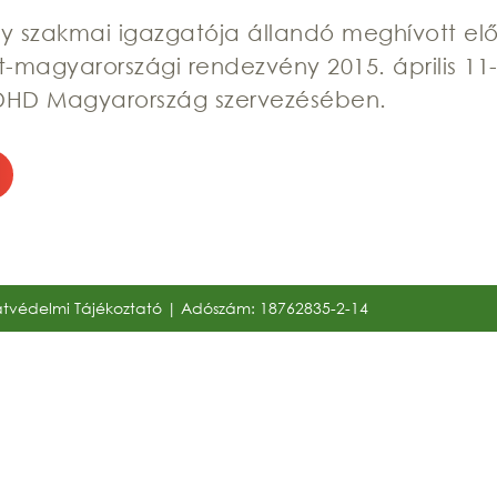
ny szakmai igazgatója állandó meghívott el
-magyarországi rendezvény 2015. április 11
DHD Magyarország szervezésében.
tvédelmi Tájékoztató
| Adószám: 18762835-2-14