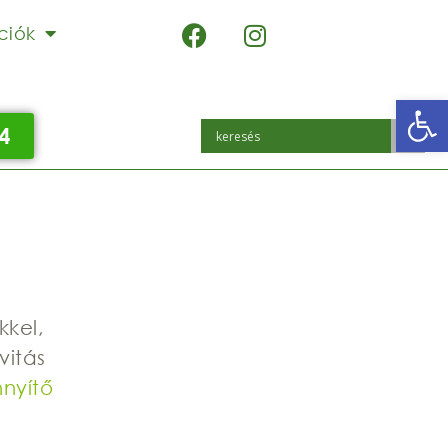
ciók
Eszk
4
kkel,
vitás
nyítő