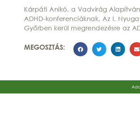
Kárpáti Anikó, a Vadvirág Alapítvá
ADHD-konferenciáknak. Az I. Nyugat
Győrben kerül megrendezésre az A
MEGOSZTÁS:
Ada