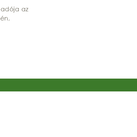
őadója az
-én,