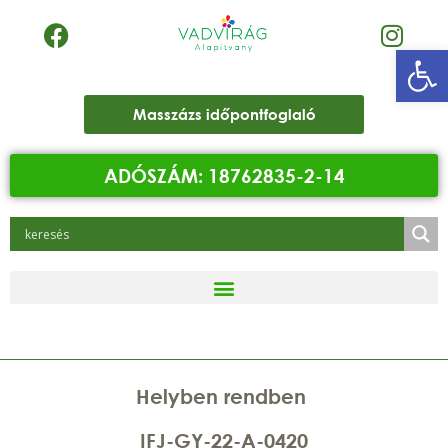
Eszk
Masszázs időpontfoglaló
ADÓSZÁM: 18762835-2-14
Helyben rendben
IFJ-GY-22-A-0420