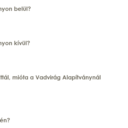
ányon belül?
ányon kívül?
ttál, mióta a Vadvirág Alapítványnál
jén?