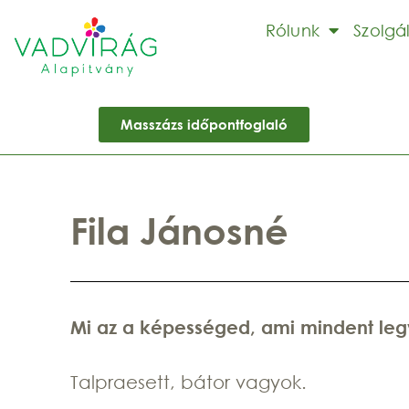
Rólunk
Szolgá
Masszázs időpontfoglaló
Fila Jánosné
Mi az a képességed, ami mindent le
Talpraesett, bátor vagyok.