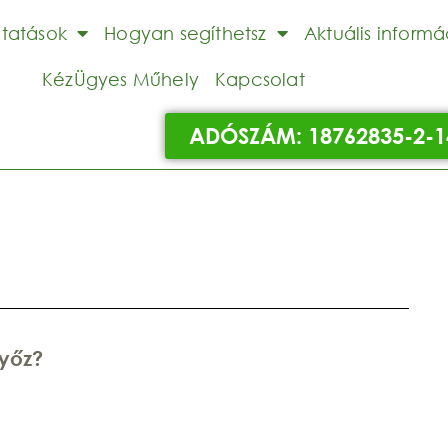
ltatások
Hogyan segíthetsz
Aktuális informá
KézÜgyes Műhely
Kapcsolat
ADÓSZÁM: 18762835-2-1
győz?