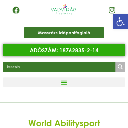
Eszk
Masszázs időpontfoglaló
ADÓSZÁM: 18762835-2-14
World Abilitysport