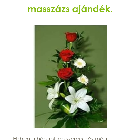
masszázs ajándék.
Ebben a hónapban szerencsés még