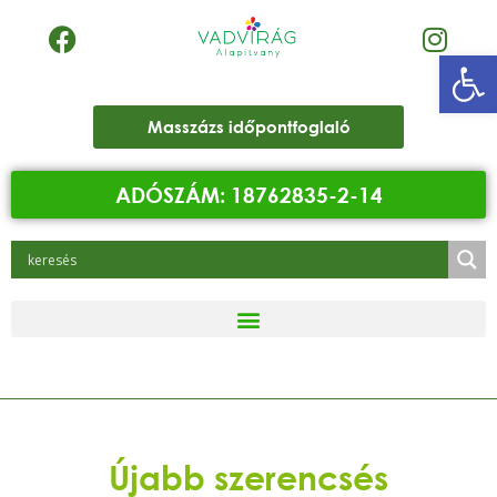
Eszk
Masszázs időpontfoglaló
ADÓSZÁM: 18762835-2-14
Újabb szerencsés