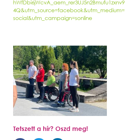
hWfDbi6jWcvA_aem_rer3UJ5n2Bmufu1zxnv9
4Q&utm_source=facebook&utm_medium=
social&utm_campaign=sonline
Tetszett a hír? Oszd meg!