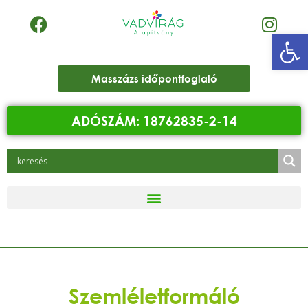
Eszk
Masszázs időpontfoglaló
ADÓSZÁM: 18762835-2-14
Szemléletformáló