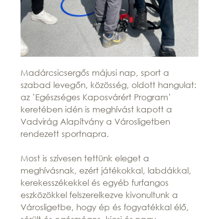
Madárcsicsergős májusi nap, sport a
szabad levegőn, közösség, oldott hangulat:
az ’Egészséges Kaposvárért Program’
keretében idén is meghívást kapott a
Vadvirág Alapítvány a Városligetben
rendezett sportnapra.
Most is szívesen tettünk eleget a
meghívásnak, ezért játékokkal, labdákkal,
kerekesszékekkel és egyéb furfangos
eszközökkel felszerelkezve kivonultunk a
Városligetbe, hogy ép és fogyatékkal élő,