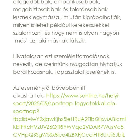
elfogadóbbak, empatikusabbak,
megabiztosabbak és toleránsabbak
lesznek egymással, miután kipróbálhatják,
milyen is lehet például kerekesszékkel
szlalomozni, és hogy nem is olyan nagyon
’más’ az, aki másnak látszik.
Hivatalosan ezt szemléletformálásnak
nevezik, de szerintünk nyugodtan hívhatjuk
barátkozásnak, tapasztalat cserének is.
Az eseményről bővebben itt
olvashattok:
https://www.sonline.hu/helyi-
sport/2025/05/sportnap-fogyatekkal-elo-
sportnap?
fbclid=IwY2xjawKjhx5leHRuA2FlbQIxMABicml
kETFRcHVzUVZ6QTRIYWVqc2VDAR7WusVc5
CVHpQSSgW5Sx8ico4IzBXFjCcciHTi8UrJii5JbiL