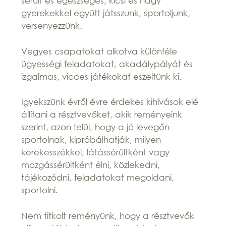
sérült és egészséges, kicsi és nagy
gyerekekkel együtt játsszunk, sportoljunk,
versenyezzünk.
Vegyes csapatokat alkotva különféle
ügyességi feladatokat, akadálypályát és
izgalmas, vicces játékokat eszeltünk ki.
Igyekszünk évről évre érdekes kihívások elé
állítani a résztvevőket, akik reményeink
szerint, azon felül, hogy a jó levegőn
sportolnak, kipróbálhatják, milyen
kerekesszékkel, látássérültként vagy
mozgássérültként élni, közlekedni,
tájékozódni, feladatokat megoldani,
sportolni.
Nem titkolt reményünk, hogy a résztvevők