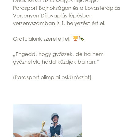
Deák Réka az Országos Díjlovagló
Parasport Bajnokságon és a Lovasterápiás
Versenyen Díjlovaglás lépésben
versenyszámban is 1. helyezést ért el.
Gratulálunk szeretettel!
„Engedd, hogy győzzek, de ha nem
győzhetek, hadd küzdjek bátran!”
(Parasport olimpiai eskü részlet)