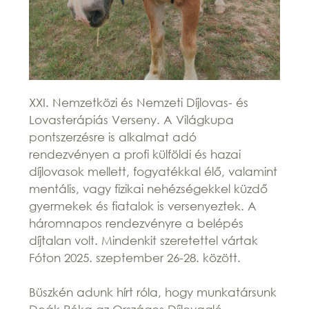
XXI. Nemzetközi és Nemzeti Díjlovas- és
Lovasterápiás Verseny. A Világkupa
pontszerzésre is alkalmat adó
rendezvényen a profi külföldi és hazai
díjlovasok mellett, fogyatékkal élő, valamint
mentális, vagy fizikai nehézségekkel küzdő
gyermekek és fiatalok is versenyeztek. A
háromnapos rendezvényre a belépés
díjtalan volt. Mindenkit szeretettel vártak
Fóton 2025. szeptember 26-28. között.
Büszkén adunk hírt róla, hogy munkatársunk