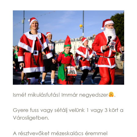
Ismét mikulásfutás! Immár negyedszer
.
Gyere fuss vagy sétálj velünk 1 vagy 3 kört a
Városligetben.
A résztvevőket mézeskalács éremmel