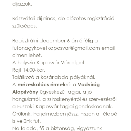
díjazzuk.
Részvételi díj nincs, de előzetes regisztráció
szükséges.
Regisztrálni december 6-án éjfélig a
futonagykovetkaposvar@gmail.com email
cimen lehet.
A helyszin Kaposvár Városliget.
Rajt 14.00-kor.
Találkozó a kosárlabda pályáknál.
A
ről a
mézeskalács érmek
Vadvirág
ügyeskezű tagjai, a jó
Alapitvány
hangulatról, a zsíroskenyérről és szervezésről
a Fuszekli Kaposvár tagjai gondoskodnak.
Örülünk, ha jelmezben jössz, hiszen a Télapó
is velünk fut.
Ne feledd, fő a biztonság, vigyázzunk