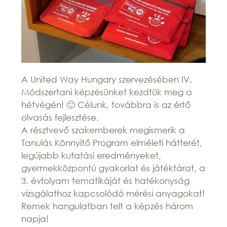
A United Way Hungary szervezésében IV.
Módszertani képzésünket kezdtük meg a
hétvégén! 🙂 Célunk, továbbra is az értő
olvasás fejlesztése.
A résztvevő szakemberek megismerik a
Tanulás Könnyítő Program elméleti hátterét,
legújabb kutatási eredményeket,
gyermekközpontú gyakorlat és játéktárat, a
3. évfolyam tematikáját és hatékonyság
vizsgálathoz kapcsolódó mérési anyagokat!
Remek hangulatban telt a képzés három
napja!