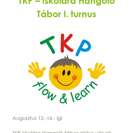
TKP – Iskolára Hangoló
Tábor I. turnus
Augusztus 12.-16.- ig!
TKP Iskolára Hangoló táborunkba várunk