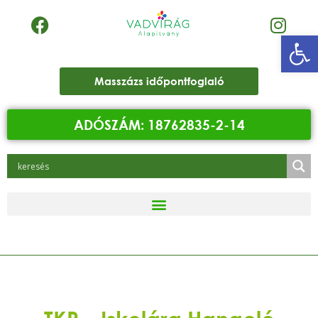
Eszk
Masszázs időpontfoglaló
ADÓSZÁM: 18762835-2-14