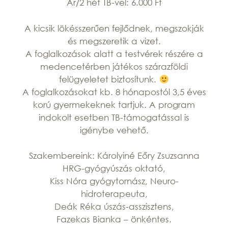
Ár/2 hét TB-vel: 6.000 Ft
A kicsik lökésszerűen fejlődnek, megszokják
és megszeretik a vizet.
A foglalkozások alatt a testvérek részére a
medencetérben játékos szárazföldi
felügyeletet biztosítunk.
A foglalkozásokat kb. 8 hónapostól 3,5 éves
korú gyermekeknek tartjuk. A program
indokolt esetben TB-támogatással is
igénybe vehető.
Szakembereink: Károlyiné Eőry Zsuzsanna
HRG-gyógyúszás oktató,
Kiss Nóra gyógytornász, Neuro-
hidroterapeuta,
Deák Réka úszás-asszisztens,
Fazekas Bianka – önkéntes.