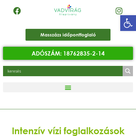
Eszk
Masszázs időpontfoglaló
ADÓSZÁM: 18762835-2-14
Intenzív vízi foglalkozások