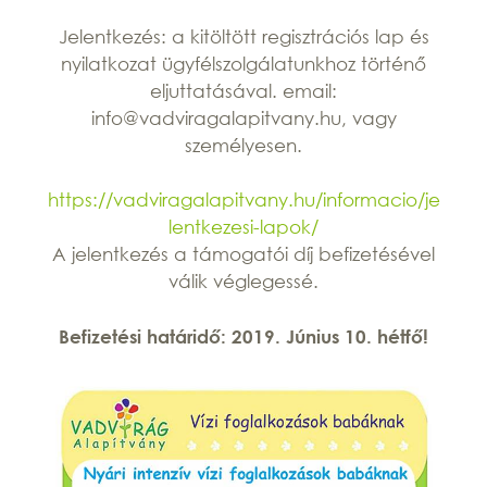
Jelentkezés: a kitöltött regisztrációs lap és
nyilatkozat ügyfélszolgálatunkhoz történő
eljuttatásával. email:
info@vadviragalapitvany.hu, vagy
személyesen.
https://vadviragalapitvany.hu/informacio/je
lentkezesi-lapok/
A jelentkezés a támogatói díj befizetésével
válik véglegessé.
Befizetési határidő: 2019. Június 10. hétfő!