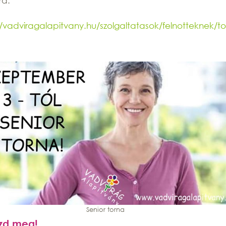
ra.
//vadviragalapitvany.hu/szolgaltatasok/felnotteknek/tor
Senior torna
szd meg!