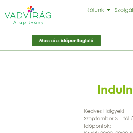
Rólunk
Szolgá
Masszázs időpontfoglaló
Induln
Kedves Hölgyek!
Szeptember 3 – tól ú
Időpontok: