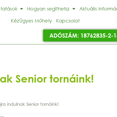
ltatások
Hogyan segíthetsz
Aktuális informá
KézÜgyes Műhely
Kapcsolat
ADÓSZÁM: 18762835-2-1
ak Senior tornáink!
jra indulnak Senior tornáink!