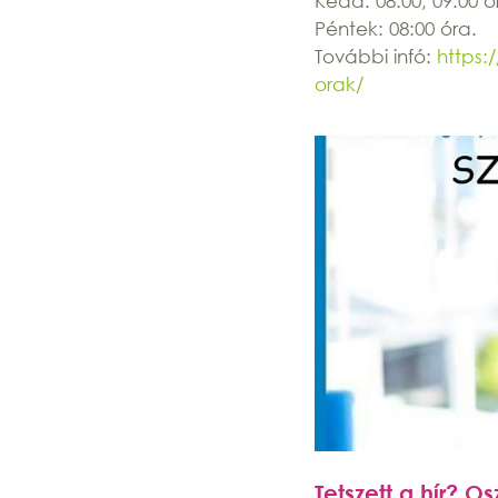
Kedd: 08:00, 09:00 ó
Péntek: 08:00 óra.
További infó:
https:
orak/
Tetszett a hír? O