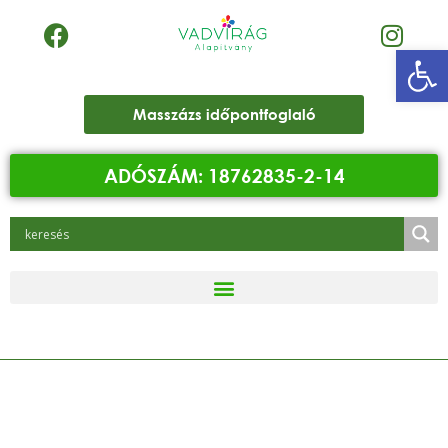
Eszk
Masszázs időpontfoglaló
ADÓSZÁM: 18762835-2-14