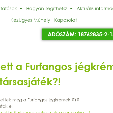
ltatások
Hogyan segíthetsz
Aktuális informá
KézÜgyes Műhely
Kapcsolat
ADÓSZÁM: 18762835-2-1
ett a Furfangos jégkré
társasjáték?!
ülettek meg a Furfangos jégkrémek ???
átok el!
mmel.hu/furfangos-jegkremek-az-erto-olva…/