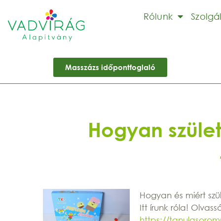
Rólunk
Szolgá
Masszázs időpontfoglaló
Hogyan szület
Hogyan és miért sz
Itt írunk róla! Olvass
https://tanulasoro