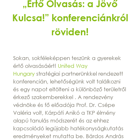
„Értő Olvasás: a Jövő
Kulcsa!” konferenciánkról
röviden!
Sokan, sokféleképpen teszünk a gyerekek
értő olvasásáért!
United Way
Hungary
stratégiai partnerünkkel rendezett
konferencián, lehetőségünk volt találkozni
és egy napot eltölteni a különböző területről
érkező szakemberekkel . A rendezvény
védnöke és fő előadója Prof. Dr. Csépe
Valéria volt, Kárpáti Anikó a TKP élmény
alapú tanulás módszerét és az ehhez
kapcsolódó legújabb hatékonyságkutatás
eredményeket mutatta be. Bárdos András