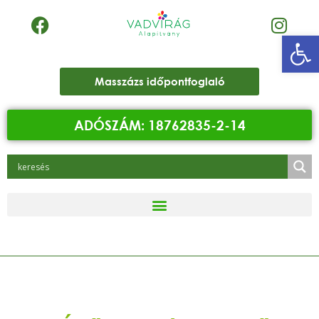
Eszk
Masszázs időpontfoglaló
ADÓSZÁM: 18762835-2-14