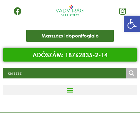
Eszk
Masszázs időpontfoglaló
ADÓSZÁM: 18762835-2-14