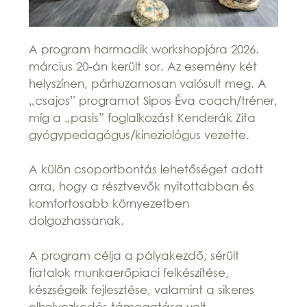
A program harmadik workshopjára 2026.
március 20-án került sor. Az esemény két
helyszínen, párhuzamosan valósult meg. A
„csajos” programot Sipos Éva coach/tréner,
míg a „pasis” foglalkozást Kenderák Zita
gyógypedagógus/kineziológus vezette.
A külön csoportbontás lehetőséget adott
arra, hogy a résztvevők nyitottabban és
komfortosabb környezetben
dolgozhassanak.
A program célja a pályakezdő, sérült
fiatalok munkaerőpiaci felkészítése,
készségeik fejlesztése, valamint a sikeres
elhelyezkedés támogatása volt.