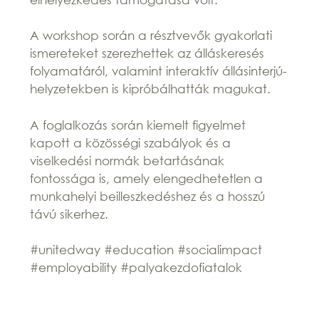
A workshop során a résztvevők gyakorlati
ismereteket szerezhettek az álláskeresés
folyamatáról, valamint interaktív állásinterjú-
helyzetekben is kipróbálhatták magukat.
A foglalkozás során kiemelt figyelmet
kapott a közösségi szabályok és a
viselkedési normák betartásának
fontossága is, amely elengedhetetlen a
munkahelyi beilleszkedéshez és a hosszú
távú sikerhez.
#unitedway #education #socialimpact
#employability #palyakezdofiatalok