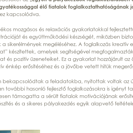
yatékossággal élő fiatalok foglalkoztathatóságának j
ihez kapcsolódva.
ékos mozgásos és relaxációs gyakorlatokkal fejlesztett
trációját és együttműködési készségét, miközben bizt
k a sikerélmények megéléséhez. A foglalkozás kreatív
kat” készítettek, amelyek segítségével megfogalmazták
kat és pozitív üzeneteiket. Ez a gyakorlat hozzájárult a
tív énkép erősítéséhez és a jövőbe vetett hitük megerő
n bekapcsolódtak a feladatokba, nyitottak voltak az ú
ján további hasonló fejlesztő foglalkozásokra is igényt t
en támogatta a sérült fiatalok motivációjának erősít
zítés és a sikeres pályakezdés egyik alapvető feltétel