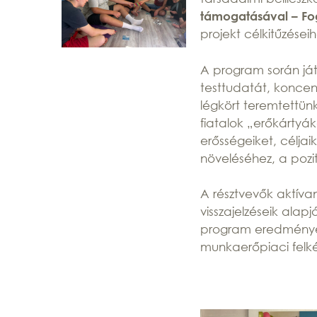
támogatásával – Fog
projekt célkitűzése
A program során ját
testtudatát, koncen
légkört teremtettün
fiatalok „erőkártyá
erősségeiket, céljai
növeléséhez, a pozi
A résztvevők aktíva
visszajelzéseik alap
program eredményes
munkaerőpiaci felkés