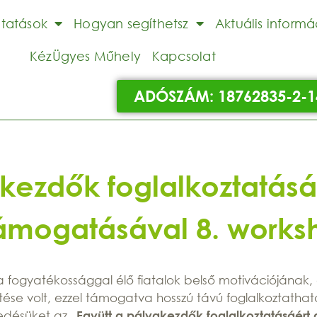
ltatások
Hogyan segíthetsz
Aktuális informá
KézÜgyes Műhely
Kapcsolat
ADÓSZÁM: 18762835-2-1
akezdők foglalkoztatásá
ámogatásával 8. works
 a fogyatékossággal élő fiatalok belső motivációjának
tése volt, ezzel támogatva hosszú távú foglalkoztatha
kedésüket az
„Együtt a pályakezdők foglalkoztatásáért