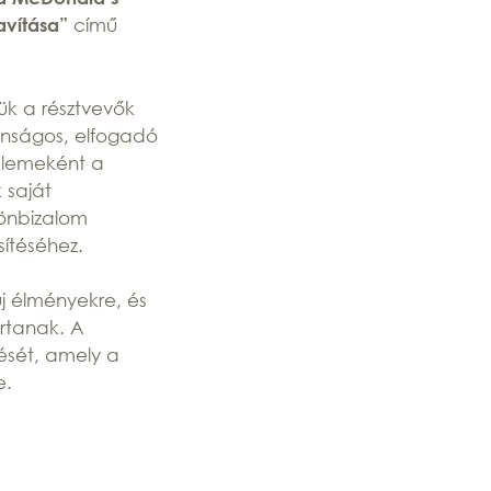
című
avítása”
ük a résztvevők
onságos, elfogadó
 elemeként a
 saját
z önbizalom
sítéséhez.
j élményekre, és
artanak. A
ését, amely a
e.