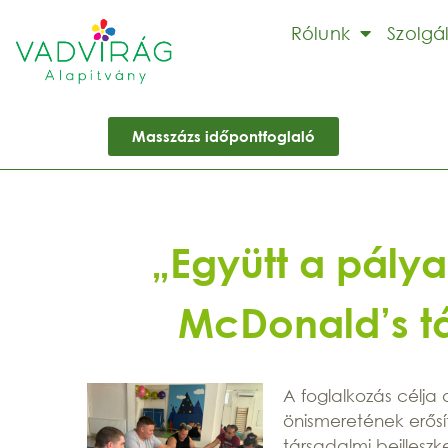
Rólunk
Szolgá
Masszázs időpontfoglaló
„Együtt a pály
McDonald’s t
A foglalkozás célja
önismeretének erősí
társadalmi beillesz