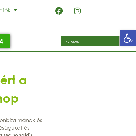
ciók
Eszk
4
ért a
hop
, önbizalmának és
tóságukat és
 a McDonald’s