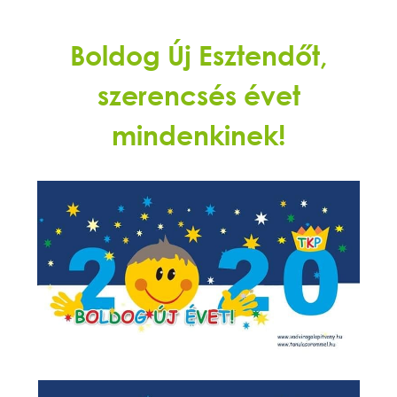
Boldog Új Esztendőt,
szerencsés évet
mindenkinek!