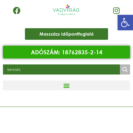
Eszk
Masszázs időpontfoglaló
ADÓSZÁM: 18762835-2-14