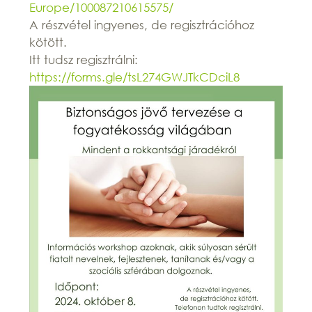
Europe/100087210615575/
A részvétel ingyenes, de regisztrációhoz
kötött.
Itt tudsz regisztrálni:
https://forms.gle/
tsL274GWJTkCDciL8