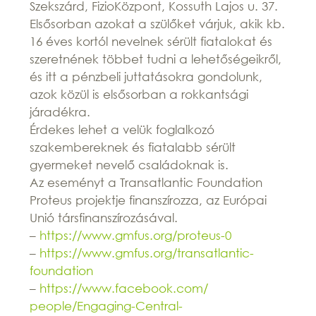
Szekszárd, FizioKözpont, Kossuth Lajos u. 37.
Elsősorban azokat a szülőket várjuk, akik kb.
16 éves kortól nevelnek sérült fiatalokat és
szeretnének többet tudni a lehetőségeikről,
és itt a pénzbeli juttatásokra gondolunk,
azok közül is elsősorban a rokkantsági
járadékra.
Érdekes lehet a velük foglalkozó
szakembereknek és fiatalabb sérült
gyermeket nevelő családoknak is.
Az eseményt a Transatlantic Foundation
Proteus projektje finanszírozza, az Európai
Unió társfinanszírozásával.
–
https://www.gmfus.org/proteus-
0
–
https://www.gmfus.org/
transatlantic-
foundation
–
https://www.facebook.com/
people/Engaging-Central-