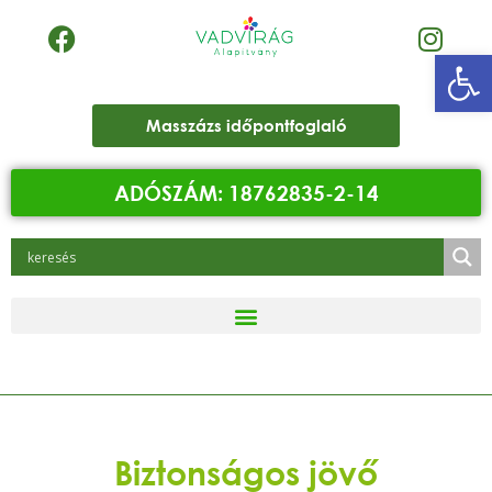
Eszk
Masszázs időpontfoglaló
ADÓSZÁM: 18762835-2-14
Biztonságos jövő