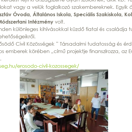
talokat vagy a velük foglalkozó szakembereknek. Egyik
sztáv Óvoda, Általános Iskola, Speciális Szakiskola, K
volt.
ódszertani Intézmény
nden különleges kihívásokkal küzdő fiatal és családja t
ehetőségeikről.
Erősödő Civil Közösségek ” Társadalmi tudatosság és é
kos emberek körében „című projektje finanszírozza, az E
.
eg.hu/erosodo-civil-kozossegek/