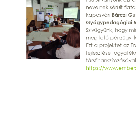
nevelnek sérült fia
kaposvári
Bárczi Gu
Gyógypedagógiai M
Szívügyünk, hogy mi
megillető pénzügyi l
Ezt a projektet az 
fejlesztése fogyaté
társfinanszírozásával
https://www.embers