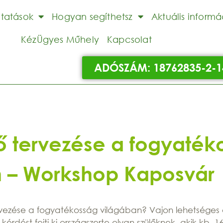
ltatások
Hogyan segíthetsz
Aktuális informá
KézÜgyes Műhely
Kapcsolat
ADÓSZÁM: 18762835-2-1
ő tervezése a fogyaték
n – Workshop Kaposvár
rvezése a fogyatékosság világában? Vajon lehetséges
kérdést fejti ki országszerte olyan szülőknek, akik kb. 16