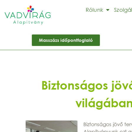
Rólunk
Szolgá
Masszázs időpontfoglaló
Biztonságos jöv
világába
Biztonságos jövő te
Alapítványunk ezt a 