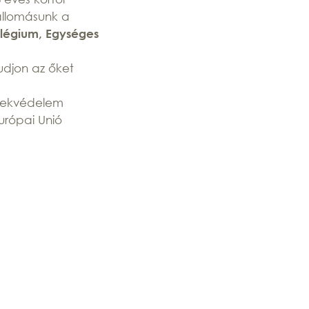
 állomásunk a
ollégium, Egységes
udjon az őket
rdekvédelem
urópai Unió