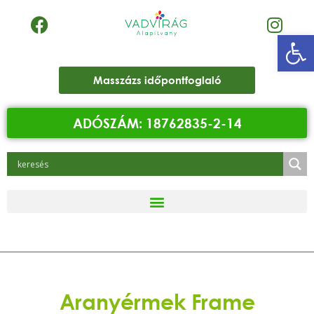
Eszk
Masszázs időpontfoglaló
ADÓSZÁM: 18762835-2-14
Aranyérmek Frame